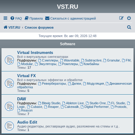
VST.RU
FAQ
Правила
Связаться с администрацией
П
VST.RU
Список форумов
о
Текущее время: Вс авг 09, 2026 12:48
и
Software
с
Virtual Instruments
к
Всё о виртуальных синтезаторах
Подфорумы:
Сэмплеры
,
Wavetable
,
Subtractive
,
Granular
,
FM
,
Modular
,
Эмуляторы
,
Ромплеры
,
Комбайны
Темы:
17
Virtual FX
Всё о виртуальных эффектах и обработке
Подфорумы:
Ревербераторы
,
Дилеи
,
Модуляция
,
Динамическая
обработка
Темы:
5
DAW
Подфорумы:
Bitwig Studio
,
Ableton Live
,
Studio One
,
FL Studio
,
Logic
,
Cubase
,
Reaper
,
Cakewalk
,
Digital Performer
,
Protools
,
Reason
Темы:
7
Audio Edit
Аудио редакторы, реставрация аудио, разложение на стемы и т.д .
Темы:
1