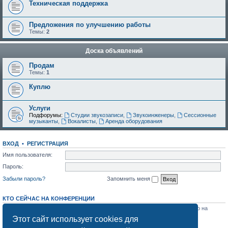
Техническая поддержка
Предложения по улучшению работы
Темы:
2
Доска объявлений
Продам
Темы:
1
Куплю
Услуги
Подфорумы:
Студии звукозаписи
,
Звукоинженеры
,
Сессионные
музыканты
,
Вокалисты
,
Аренда оборудования
ВХОД
•
РЕГИСТРАЦИЯ
Имя пользователя:
Пароль:
Забыли пароль?
Запомнить меня
КТО СЕЙЧАС НА КОНФЕРЕНЦИИ
Всего
2
посетителя :: 1 зарегистрированный, 0 скрытых и 1 гость (основано на
активности пользователей за последние 5 минут)
Этот сайт использует cookies для
Больше всего посетителей (
348
) здесь было Вс окт 05, 2025 8:17