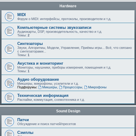
Hardware
MIDI
Форум о MIDI: интерфейсы, протоколы, производители и т.д.
Компьютерные системы звукозаписи
Аудиокарты, DSP, производительность, качество и т.д.
Темы:
2
Синтезаторы
Звуки, Алгоритмы, Модели, Управление, Приёмы игры... Всё, что связано
с синтезаторами...
Темы:
1
Акустика и мониторинг
Мониторы, наушники, приборы измерения, помещения и т.д.
Темы:
1
Аудио оборудование
Микшеры, микрофоны, усилители и т.д.
Подфорумы:
Микшеры
,
Процессоры
,
Микрофоны
Техническая информация
Распайки, коммутация, схемотехника и т.д.
Sound Design
Патчи
Обсуждение и поиск патчей/пресетов
Сэмплы