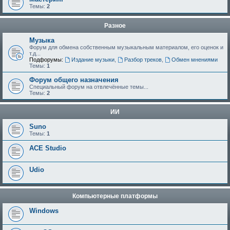
Темы:
2
Разное
Музыка
Форум для обмена собственным музыкальным материалом, его оценок и
т.д...
Подфорумы:
Издание музыки
,
Разбор треков
,
Обмен мнениями
Темы:
1
Форум общего назначения
Специальный форум на отвлечённые темы...
Темы:
2
ИИ
Suno
Темы:
1
ACE Studio
Udio
Компьютерные платформы
Windows