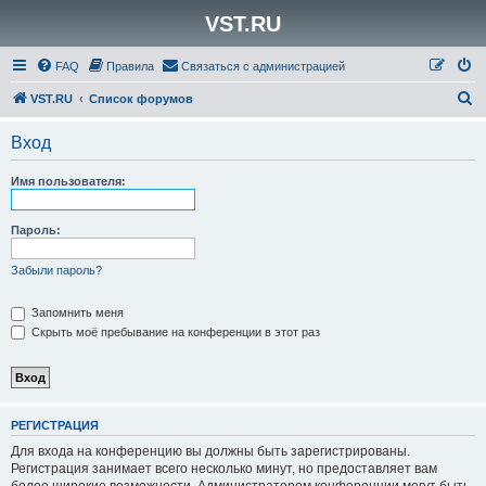
VST.RU
FAQ
Правила
Связаться с администрацией
П
VST.RU
Список форумов
о
Вход
и
с
Имя пользователя:
к
Пароль:
Забыли пароль?
Запомнить меня
Скрыть моё пребывание на конференции в этот раз
РЕГИСТРАЦИЯ
Для входа на конференцию вы должны быть зарегистрированы.
Регистрация занимает всего несколько минут, но предоставляет вам
более широкие возможности. Администратором конференции могут быть