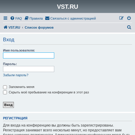
VST.RU
FAQ
Правила
Связаться с администрацией
П
VST.RU
Список форумов
о
Вход
и
с
Имя пользователя:
к
Пароль:
Забыли пароль?
Запомнить меня
Скрыть моё пребывание на конференции в этот раз
РЕГИСТРАЦИЯ
Для входа на конференцию вы должны быть зарегистрированы.
Регистрация занимает всего несколько минут, но предоставляет вам
более широкие возможности. Администратором конференции могут быть