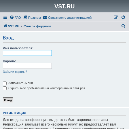
VST.RU
FAQ
Правила
Связаться с администрацией
П
VST.RU
Список форумов
о
Вход
и
с
Имя пользователя:
к
Пароль:
Забыли пароль?
Запомнить меня
Скрыть моё пребывание на конференции в этот раз
РЕГИСТРАЦИЯ
Для входа на конференцию вы должны быть зарегистрированы.
Регистрация занимает всего несколько минут, но предоставляет вам
более широкие возможности. Администратором конференции могут быть