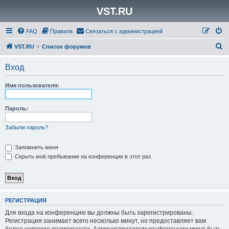
VST.RU
FAQ
Правила
Связаться с администрацией
П
VST.RU
Список форумов
о
Вход
и
с
Имя пользователя:
к
Пароль:
Забыли пароль?
Запомнить меня
Скрыть моё пребывание на конференции в этот раз
РЕГИСТРАЦИЯ
Для входа на конференцию вы должны быть зарегистрированы.
Регистрация занимает всего несколько минут, но предоставляет вам
более широкие возможности. Администратором конференции могут быть