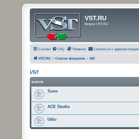
VST.RU
Форум VST.RU
Ссылки
FAQ
Правила
Связаться с администрацие
VST.RU
Список форумов
ИИ
ИИ
ФОРУМ
Suno
ACE Studio
Udio