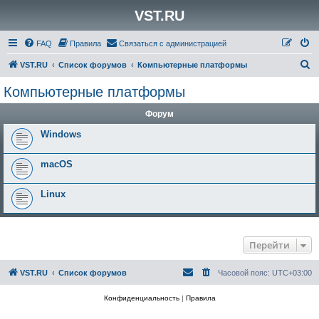
VST.RU
FAQ
Правила
Связаться с администрацией
П
VST.RU
Список форумов
Компьютерные платформы
о
Компьютерные платформы
и
Форум
с
к
Windows
macOS
Linux
Перейти
VST.RU
Список форумов
Часовой пояс:
UTC+03:00
Конфиденциальность
|
Правила