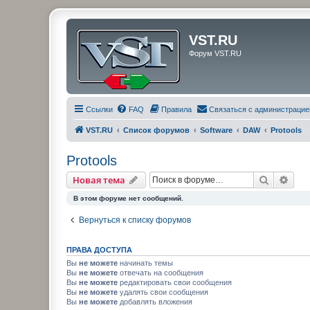
VST.RU
Форум VST.RU
Ссылки
FAQ
Правила
Связаться с администрацие
VST.RU
Список форумов
Software
DAW
Protools
Protools
Поиск
Рас
Новая тема
В этом форуме нет сообщений.
Вернуться к списку форумов
ПРАВА ДОСТУПА
Вы
не можете
начинать темы
Вы
не можете
отвечать на сообщения
Вы
не можете
редактировать свои сообщения
Вы
не можете
удалять свои сообщения
Вы
не можете
добавлять вложения