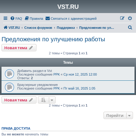
VST.RU
FAQ
Правила
Связаться с администрацией
П
VST.RU
Список форумов
Поддержка
Предложения по улучшению работы
о
Предложения по улучшению работы
и
Новая тема
с
2 темы • Страница
1
из
1
к
Темы
Добавить раздел в Vst
Последнее сообщение
PPK
«
Ср ноя 12, 2025 12:00
Ответы:
2
Браузерные уведомления
Последнее сообщение
PPK
«
Пт май 16, 2025 1:05
Новая тема
2 темы • Страница
1
из
1
Перейти
ПРАВА ДОСТУПА
Вы
не можете
начинать темы